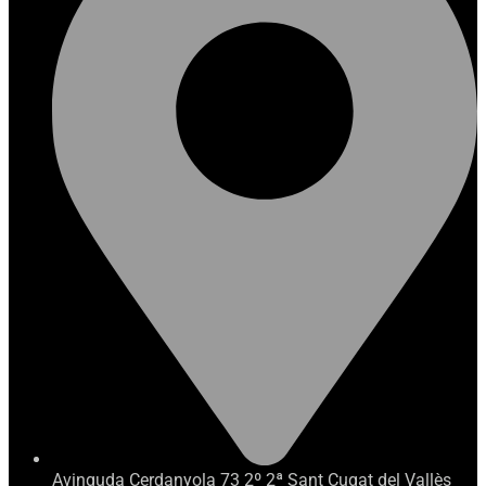
Avinguda Cerdanyola 73 2º 2ª Sant Cugat del Vallès