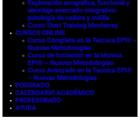
Exploración ecografica, funcional y
abordaje avanzado integrativo:
patología de cadera y rodilla
Curso Start Training Monterrey
CURSOS ONLINE
Curso Completo en la Técnica EPI® –
Nuevas Metodologías
Curso de Iniciación en la técnica
EPI® – Nuevas Metodologías
Curso Avanzado en la Tecnica EPI®
– Nuevas Metodologías
POSGRADO
CALENDARIO ACADÉMICO
PROFESORADO
AYUDA