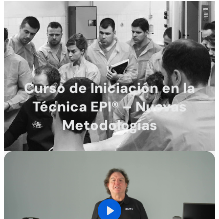
Curso de Iniciación en la
Técnica EPI® – Nuevas
Metodologías
Comprar Curso -
191,18
€