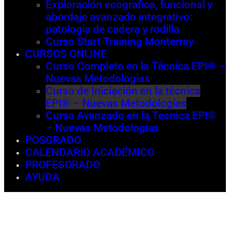
Exploración ecografica, funcional y
abordaje avanzado integrativo:
patología de cadera y rodilla
Curso Start Training Monterrey
CURSOS ONLINE
Curso Completo en la Técnica EPI® –
Nuevas Metodologías
Curso de Iniciación en la técnica
EPI® – Nuevas Metodologías
Curso Avanzado en la Tecnica EPI®
– Nuevas Metodologías
POSGRADO
CALENDARIO ACADÉMICO
PROFESORADO
AYUDA