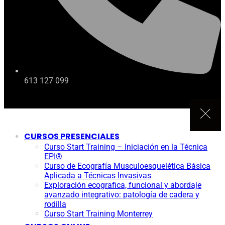
613 127 099
CURSOS PRESENCIALES
Curso Start Training – Iniciación en la Técnica
EPI®
Curso de Ecografía Musculoesquelética Básica
Aplicada a Técnicas Invasivas
Exploración ecografica, funcional y abordaje
avanzado integrativo: patología de cadera y
rodilla
Curso Start Training Monterrey