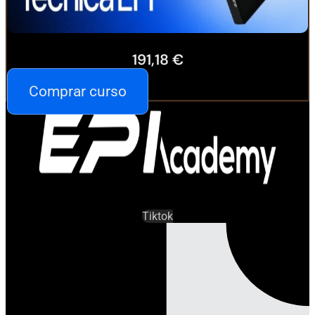
191,18
€
Comprar curso
Tiktok