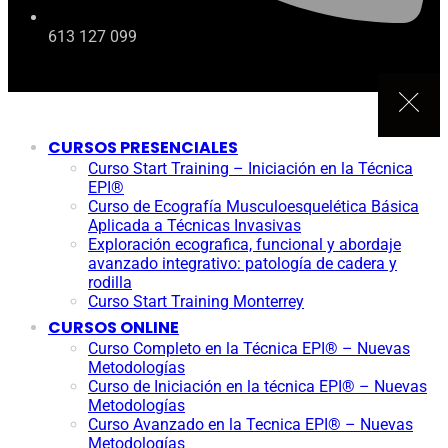
613 127 099
CURSOS PRESENCIALES
Curso Start Training – Iniciación en la Técnica
EPI®
Curso de Ecografía Musculoesquelética Básica
Aplicada a Técnicas Invasivas
Exploración ecografica, funcional y abordaje
avanzado integrativo: patología de cadera y
rodilla
Curso Start Training Monterrey
CURSOS ONLINE
Curso Completo en la Técnica EPI® – Nuevas
Metodologías
Curso de Iniciación en la técnica EPI® – Nuevas
Metodologías
Curso Avanzado en la Tecnica EPI® – Nuevas
Metodologías