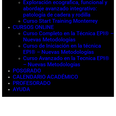
Exploración ecografica, funcional y
abordaje avanzado integrativo:
patología de cadera y rodilla
Curso Start Training Monterrey
CURSOS ONLINE
Curso Completo en la Técnica EPI® –
Nuevas Metodologías
Curso de Iniciación en la técnica
EPI® – Nuevas Metodologías
Curso Avanzado en la Tecnica EPI®
– Nuevas Metodologías
POSGRADO
CALENDARIO ACADÉMICO
PROFESORADO
AYUDA