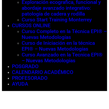
Exploración ecografica, funcional y
abordaje avanzado integrativo:
patología de cadera y rodilla
Curso Start Training Monterrey
CURSOS ONLINE
Curso Completo en la Técnica EPI® –
Nuevas Metodologías
Curso de Iniciación en la técnica
EPI® – Nuevas Metodologías
Curso Avanzado en la Tecnica EPI®
– Nuevas Metodologías
POSGRADO
CALENDARIO ACADÉMICO
PROFESORADO
AYUDA