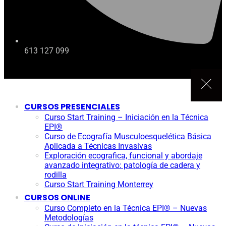
613 127 099
CURSOS PRESENCIALES
Curso Start Training – Iniciación en la Técnica
EPI®
Curso de Ecografía Musculoesquelética Básica
Aplicada a Técnicas Invasivas
Exploración ecografica, funcional y abordaje
avanzado integrativo: patología de cadera y
rodilla
Curso Start Training Monterrey
CURSOS ONLINE
Curso Completo en la Técnica EPI® – Nuevas
Metodologías