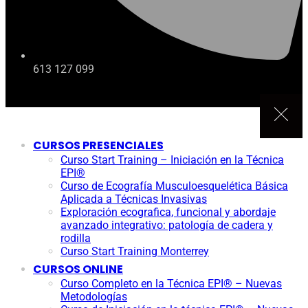
613 127 099
CURSOS PRESENCIALES
Curso Start Training – Iniciación en la Técnica
EPI®
Curso de Ecografía Musculoesquelética Básica
Aplicada a Técnicas Invasivas
Exploración ecografica, funcional y abordaje
avanzado integrativo: patología de cadera y
rodilla
Curso Start Training Monterrey
CURSOS ONLINE
Curso Completo en la Técnica EPI® – Nuevas
Metodologías