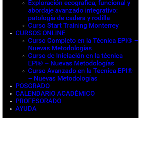
Exploración ecografica, funcional y
abordaje avanzado integrativo:
patología de cadera y rodilla
Curso Start Training Monterrey
CURSOS ONLINE
Curso Completo en la Técnica EPI® –
Nuevas Metodologías
Curso de Iniciación en la técnica
EPI® – Nuevas Metodologías
Curso Avanzado en la Tecnica EPI®
– Nuevas Metodologías
POSGRADO
CALENDARIO ACADÉMICO
PROFESORADO
AYUDA