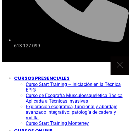
613 127 099
CURSOS PRESENCIALES
Curso Start Training – Iniciación en la Técnica
EPI®
Curso de Ecografía Musculoesquelética Básica
Aplicada a Técnicas Invasivas
Exploración ecografica, funcional y abordaje
avanzado integrativo: patología de cadera y
rodilla
Curso Start Training Monterrey
CURSOS ONLINE