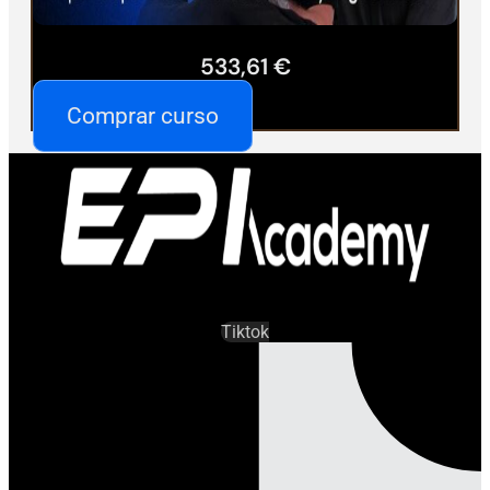
533,61
€
Comprar curso
Tiktok