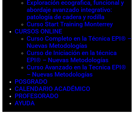
Exploración ecografica, funcional y
abordaje avanzado integrativo:
patología de cadera y rodilla
Curso Start Training Monterrey
CURSOS ONLINE
Curso Completo en la Técnica EPI® –
Nuevas Metodologías
Curso de Iniciación en la técnica
EPI® – Nuevas Metodologías
Curso Avanzado en la Tecnica EPI®
– Nuevas Metodologías
POSGRADO
CALENDARIO ACADÉMICO
PROFESORADO
AYUDA