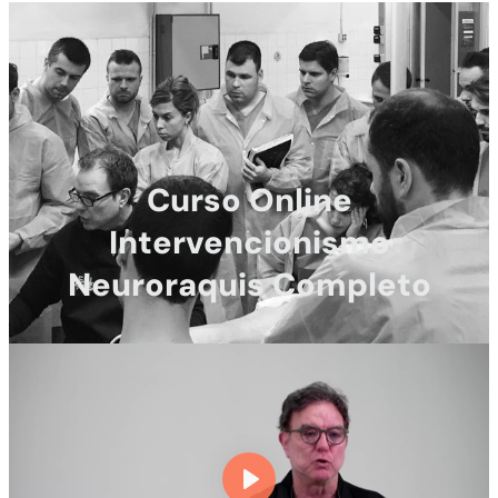
Curso Online
Intervencionismo
Neuroraquis Completo
Comprar Curso -
533,61
€