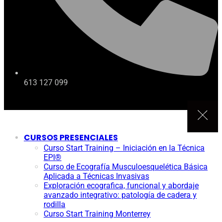
613 127 099
CURSOS PRESENCIALES
Curso Start Training – Iniciación en la Técnica
EPI®
Curso de Ecografía Musculoesquelética Básica
Aplicada a Técnicas Invasivas
Exploración ecografica, funcional y abordaje
avanzado integrativo: patología de cadera y
rodilla
Curso Start Training Monterrey