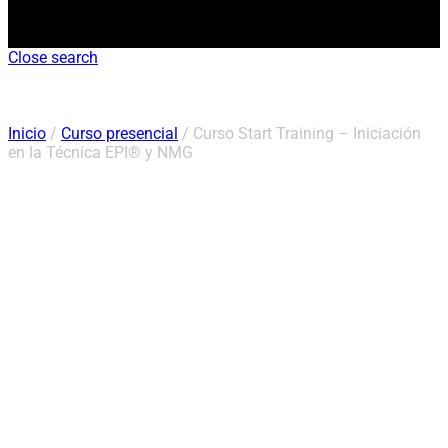
Close search
Inicio
/
Curso presencial
/ Curso Start Training – Iniciación
en la Técnica EPI® y NMG